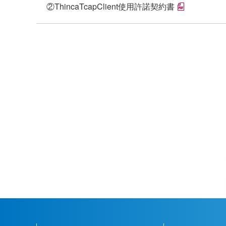
②ThincaTcapClient使用許諾契約書