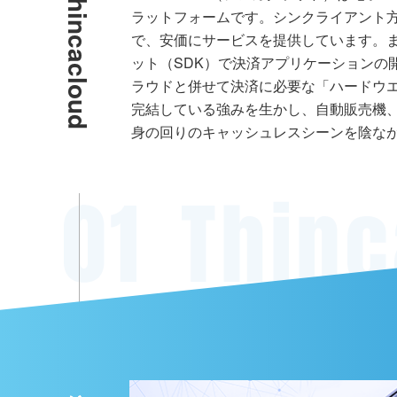
は
T
h
i
n
c
a
c
l
o
u
d
と
ラットフォームです。シンクライアント
で、安価にサービスを提供しています。ま
ット（SDK）で決済アプリケーションの
ラウドと併せて決済に必要な「ハードウ
完結している強みを生かし、自動販売機
身の回りのキャッシュレスシーンを陰な