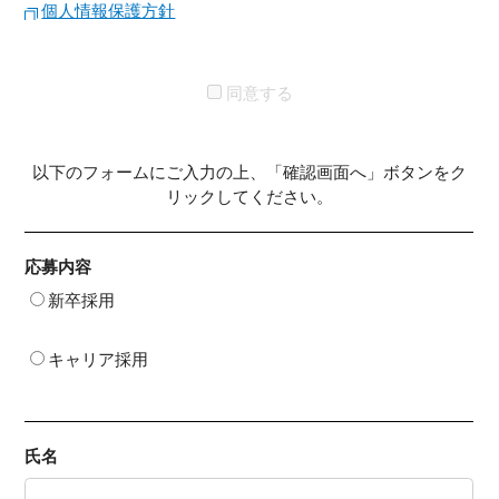
(2) 国の機関又は地方公共団体が法令の定める業務を
個人情報保護方針
遂行することに対して協力する必要がある場合。
(3) 必要となる業務委託先に開示する場合。
同意する
3. 個人情報の処理の委託について
当社では、応募者の個人情報を、当社の責任のもとで
厳重に管理致します。なお、当社では採用ホームペー
以下のフォームにご入力の上、「確認画面へ」ボタンをク
ジの運営等を外部の企業に委託することがあります
リックしてください。
が、この場合にも当該業務委託先に機密保持義務を課
すなどして個人情報の管理に努めます。
応募内容
4. 個人情報に関する任意性について
新卒採用
個ここで定めた事項は、法令その他当社の事情により
変更する場合があります。
キャリア採用
5. 個人情報の開示などの権利
本件の個人情報の開示、訂正、追加又は削除、利用停
氏名
止等の申出等につきましては、以下までご連絡くださ
いますようお願い致します。