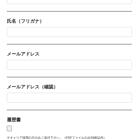
TOPPANペイメンツ株式会社
住所：〒108-0074 東京都港区高輪2-21-2 THE
氏名（フリガナ）
LINKPILLAR 1 SOUTH 17階
TEL ：03-6302-0050 (受付時間 9:30～17:00、土日祝
祭日及び弊社休業日を除く)
メールアドレス
6. 本サイトにおける個人情報の管理部署
本サイトにおける個人情報の弊社管理者は、以下のと
おりです。
メールアドレス（確認）
TOPPANペイメンツ株式会社 情報セキュリティ管理
委員会委員長
履歴書
※キャリア採用の方のみご送付下さい。（PDFファイルのみ5MB以内）