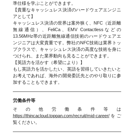
準仕様を学ぶことができます。
【貴重なキャッシュレス決済のハードウェアエンジニ
アとして】
キャッシュレス決済の世界は案外狭く、NFC（近距離
無線通信）、FeliCa、EMV Contactlessなどの
13.56MHz帯の近距離無線通信技術のハードウェアエ
ンジニアは大変貴重です。弊社のNFC技術は業界トッ
プクラスで、キャッシュレス決済の高度な技術を身に
つけられ、また業界動向も見ることができます。
【英語力を活かす（希望により）】
もし英語力を活かしたい、英語を習得していきたいと
お考えであれば、海外の開発委託先とのやり取りに参
加することもできます。
労働条件等
その他労働条件等は
https://thincacloud.toppan.com/recruit/mid-career/
をご
覧ください。